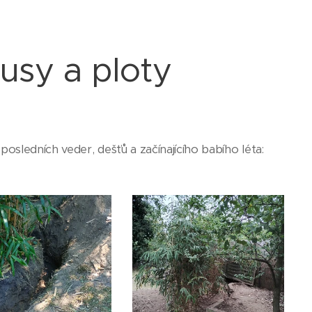
usy a ploty
sledních veder, dešťů a začínajícího babího léta: