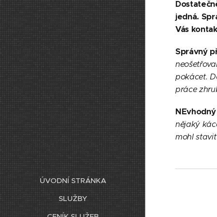
Dostatečně
jedná. Sp
Vás kontak
Správný př
neošetřova
pokácet. D
práce zhrub
NEvhodný 
nějaký kác
mohl stavit
ÚVODNÍ STRÁNKA
SLUŽBY
CENÍK SLUŽEB