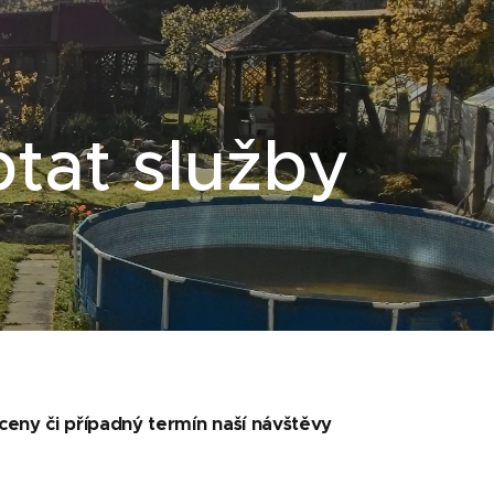
tat služby
 ceny či případný termín naší návštěvy