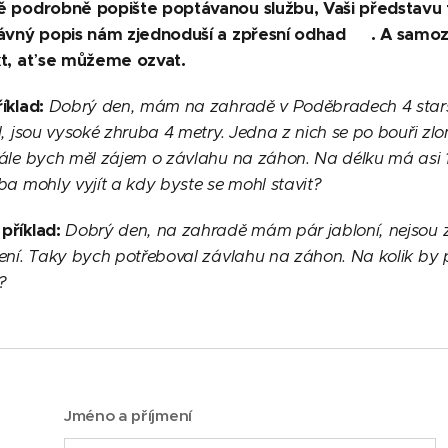
 podrobně popište poptávanou službu, Vaši představu t
rávný popis nám zjednoduší a zpřesní odhad 😊. A sa
t, ať se můžeme ozvat.
íklad:
Dobrý den, mám na zahradě v Poděbradech 4 starší 
l, jsou vysoké zhruba 4 metry. Jedna z nich se po bouři 
ále bych měl zájem o závlahu na záhon. Na délku má asi 10
a mohly vyjít a kdy byste se mohl stavit?
příklad:
Dobrý den, na zahradě mám pár jabloní, nejsou za
ení. Taky bych potřeboval závlahu na záhon. Na kolik by 
?
Jméno a příjmení