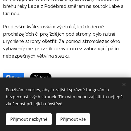
břehu řeky Labe z Poděbrad směrem na soutok Labe s
Cidlinou.
Především kvůli stovkám výletníků, každodenně
procházejících či projíždějích pod stromy, bylo nutné
urychleně stromy ošetřit. Za pomoci stromolezeckého
vybavení jsme provedli zdravotní řez zabraňující pádu
nebezpečných větví na stezku.
Share
Používám cookies, abych zajistil správné fungování a
bezpečnost svých stránek. Tím vám mohu zajistit tu nejlepší
zkušenost při jejich návštěvě.
simon_audrain@hotmail.fr
Přijmout nezbytné
Přijmout vše
Vytvořeno službou
Webnode
Cookies