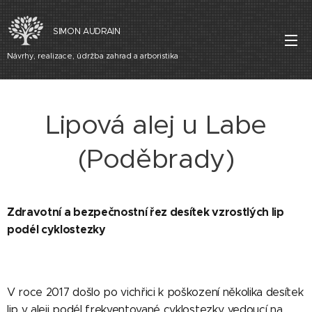
SIMON AUDRAIN
Návrhy, realizace, údržba zahrad a arboristika
Lipová alej u Labe
(Poděbrady)
Zdravotní a bezpečnostní řez desítek vzrostlých lip
podél cyklostezky
V roce 2017 došlo po vichřici k poškození několika desítek
lip v aleji podél frekventované cyklostezky, vedoucí na