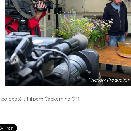
Friendly Production
 polopatě s Filipem Čapkem na ČT1.