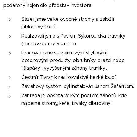
podařený nejen dle představ investora.
Sázeli jsme velké ovocné stromy a založili
jabloňový špalír.
Realizovali jsme s Pavlem Sýkorou dva trávníky
(suchovzdorný a green).
Pracovali jsme se zajímavými stylovými
betonovými produkty: obrubníky, pražci nebo
"šlapáky", vyvyšenými záhony, truhlíky...
Čestmír Tvrzník realizoval dvě hezké loubí.
Závlahový systém byl instalován Janem Šafaříkem.
Zahrada je poseta velkým počtem záhonů, kde
najdeme stromy, keře, trvalky, cibuloviny...