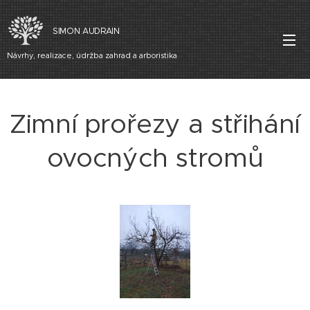
SIMON AUDRAIN
Návrhy, realizace, údržba zahrad a arboristika
Zimní prořezy a střihání
ovocných stromů