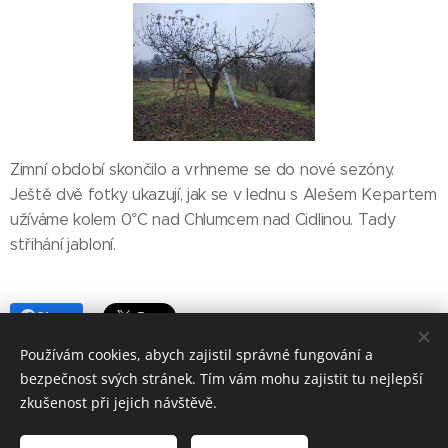
Zimní období skončilo a vrhneme se do nové sezóny.
Ještě dvě fotky ukazují, jak se v lednu s Alešem Kepartem
užíváme kolem 0°C nad Chlumcem nad Cidlinou. Tady
střihání jabloní.
Share
Používám cookies, abych zajistil správné fungování a
bezpečnost svých stránek. Tím vám mohu zajistit tu nejlepší
zkušenost při jejich návštěvě.
simon_audrain@hotmail.fr