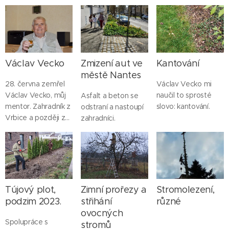
spolupracovníci jsou
života... Tady
během posledních
Tomáš Krombholz a
najdete velice
veder, dešťů a
David Jaroš.
kvalitní kulturní
začínajícího babího
festival. Festival je
léta:
celoroční:
Office de
tourisme de Nantes
Václav Vecko
Zmizení aut ve
Kantování
Métropole - Site
městě Nantes
officiel | Le Voyage
28. června zemřel
Václav Vecko mi
à Nantes
Václav Vecko, můj
naučil to sprosté
Asfalt a beton se
(levoyageanantes.fr)
mentor. Zahradník z
slovo: kantování.
odstraní a nastoupí
Vrbice a později z
zahradníci.
Velkého Zboží.
Setkali jsme se, kdy
byl u konce své
kariéry a já na
začátku. Vzal mě
sebou a učil mě.
Tújový plot,
Zimní prořezy a
Stromolezení,
"Vecko zná
podzim 2023.
střihání
různé
všecko."
ovocných
Spolupráce s
stromů