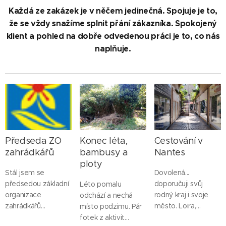
Každá ze zakázek je v něčem jedinečná. Spojuje je to,
že se vždy snažíme splnit přání zákazníka. Spokojený
klient a pohled na dobře odvedenou práci je to, co nás
naplňuje.
Předseda ZO
Konec léta,
Cestování v
zahrádkářů
bambusy a
Nantes
ploty
Stál jsem se
Dovolená...
předsedou základní
doporučuji svůj
Léto pomalu
organizace
rodný kraj i svoje
odchází a nechá
zahrádkářů
město. Loira,
místo podzimu. Pár
Poděbrady 7. Moje
Atlantik, kvalita
fotek z aktivit